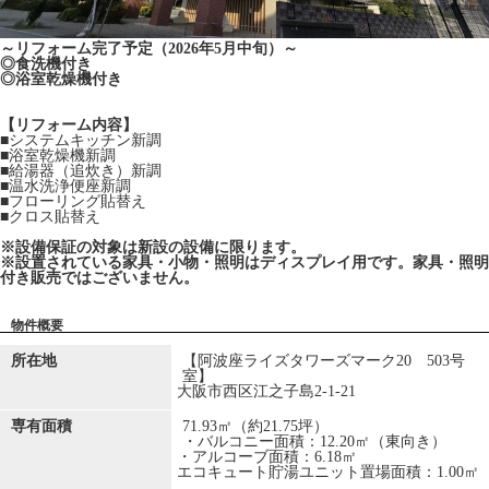
～リフォーム完了予定（2026年5月中旬）～
◎食洗機付き
◎浴室乾燥機付き
【リフォーム内容】
■システムキッチン新調
■浴室乾燥機新調
■給湯器（追炊き）新調
■温水洗浄便座新調
■フローリング貼替え
■クロス貼替え
※設備保証の対象は新設の設備に限ります。
※設置されている家具・小物・照明はディスプレイ用です。家具・照明
付き販売ではございません。
物件概要
所在地
【阿波座ライズタワーズマーク20 503号
室】
大阪市西区江之子島2-1-21
専有面積
71.93㎡（約21.75坪）
・バルコニー面積：12.20㎡（東向き）
・アルコーブ面積：6.18㎡
エコキュート貯湯ユニット置場面積：1.00㎡