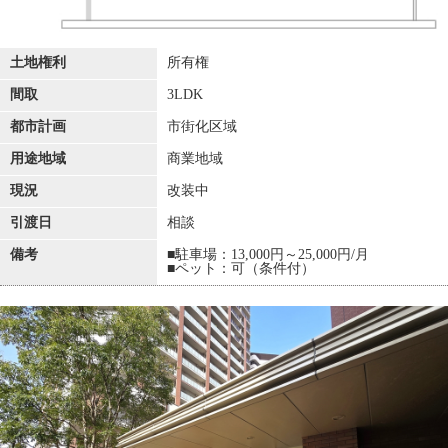
土地権利
所有権
間取
3LDK
都市計画
市街化区域
用途地域
商業地域
現況
改装中
引渡日
相談
備考
■駐車場：13,000円～25,000円/月
■ペット：可（条件付）